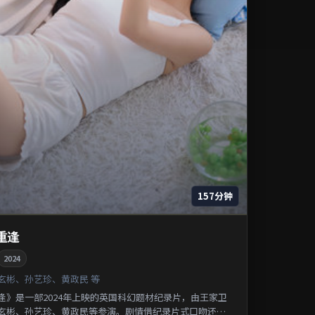
157分钟
重逢
2024
玄彬、孙艺珍、黄政民 等
逢》是一部2024年上映的英国科幻题材纪录片，由王家卫
玄彬、孙艺珍、黄政民等参演。剧情借纪录片式口吻还原