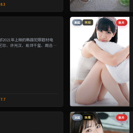
8.3
美国
新片
完结
2021年上映的韩国犯罪题材电
艺珍、许光汉、易烊千玺、周迅等
改写几位主角的人生轨...
7.7
法国
新片
独播