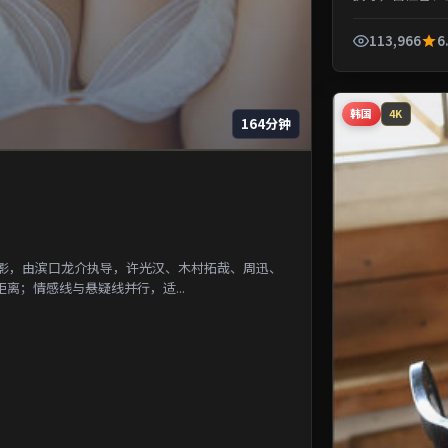
一段被遗忘的城市
113,966
6
韩国
4K
164分钟
电影，由滨口龙介执导，许光汉、木村拓哉、周迅、
离；情感线与悬疑线并行，适...