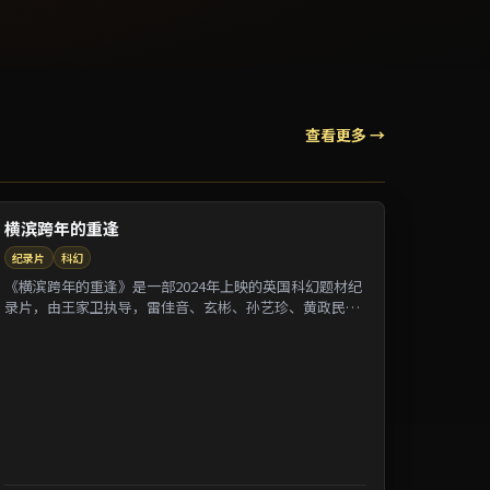
查看更多 →
横滨跨年的重逢
纪录片
科幻
《横滨跨年的重逢》是一部2024年上映的英国科幻题材纪
录片，由王家卫执导，雷佳音、玄彬、孙艺珍、黄政民等
参演。剧情借纪录片式口吻还原一段被遗忘的...