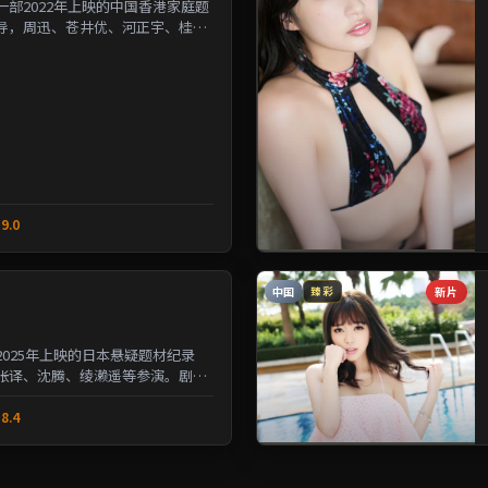
部2022年上映的中国香港家庭题
导，周迅、苍井优、河正宇、桂纶
人性的夹缝中寻求微...
9.0
中国
新片
臻彩
025年上映的日本悬疑题材纪录
张译、沈腾、绫濑遥等参演。剧情
与选择的沉重命题；情...
8.4