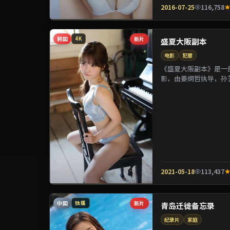
2016-07-25
116,758
韩国
新片
4K
盛夏大阪副本
电影
犯罪
《盛夏大阪副本》是一部
影，由姜炯哲执导，孙
参演。剧情通过偶然相遇
2021-05-18
113,437
中国
新片
独播
青岛迁徙备忘录
纪录片
家庭