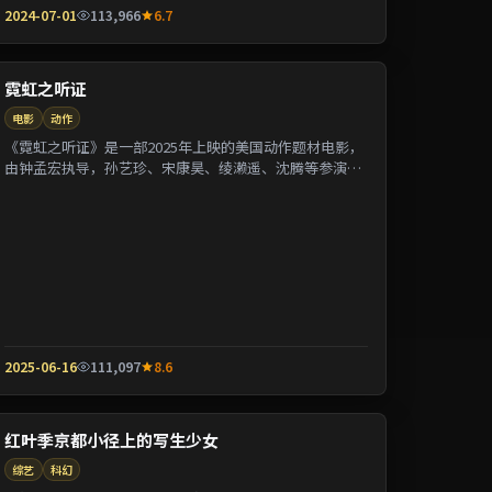
2024-07-01
113,966
6.7
霓虹之听证
电影
动作
《霓虹之听证》是一部2025年上映的美国动作题材电影，
由钟孟宏执导，孙艺珍、宋康昊、绫濑遥、沈腾等参演。
剧情围绕一桩陈年悬案与家族秘密双线并进；...
2025-06-16
111,097
8.6
红叶季京都小径上的写生少女
综艺
科幻