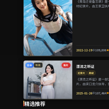
《青岛迁徙备忘录》是一
材纪录片，由王家卫执
镁等参演。剧情在制度与
2022-12-19
109,806
日本
新片
杜比
漂流之听证
纪录片
悬疑
《漂流之听证》是一部2
片，由滨口龙介执导，
用喜剧外壳包裹关于阶层
2025-01-26
107,464
精选推荐