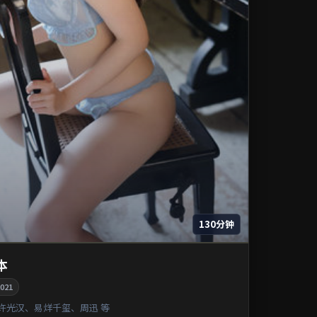
130分钟
本
021
许光汉、易烊千玺、周迅 等