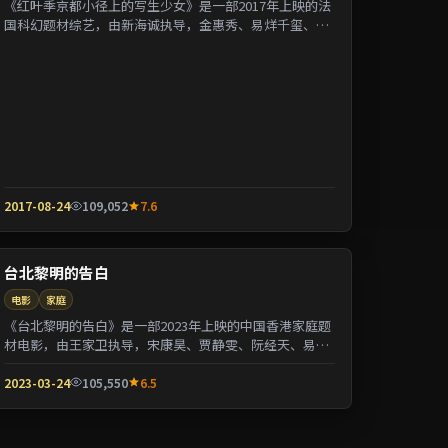
《红叶季京都小径上的写生少女》是一部2017年上映的法
国科幻题材综艺，由新海诚执导，金惠秀、易烊千玺、张
曼玉等参演。剧情用喜剧外壳包裹关于阶层与...
2017-08-24
109,052
7.6
台北黎明的告白
电影
家庭
《台北黎明的告白》是一部2023年上映的中国香港家庭题
材电影，由王家卫执导，宋康昊、贾静雯、阮经天、易烊
千玺等参演。剧情以都市迁徙为背景刻画人与...
2023-03-24
105,550
6.5