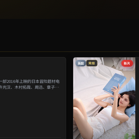
英国
新片
完结
部2016年上映的日本冒险题材电
许光汉、木村拓哉、周迅、章子怡
为背景刻画人与人之...