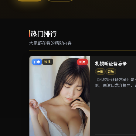
热门排行
大家都在看的精彩内容
日本
新片
独播
札幌听证备忘录
电影
冒险
《札幌听证备忘录》是一
影，由滨口龙介执导，
等参演。剧情以都市迁徙